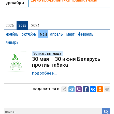
День профилактики травматизма
декабря
2026
2025
2024
ноябрь
октябрь
май
апрель
март
февраль
январь
30 мая, пятница
30 мая – 30 июня Беларусь
против табака
подробнее...
поделиться в: