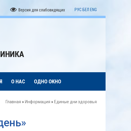
РУС
БЕЛ
ENG
Версия для слабовидящих
ЛИНИКА
Я
О НАС
ОДНО ОКНО
Главная
»
Информация
»
Единые дни здоровья
день»