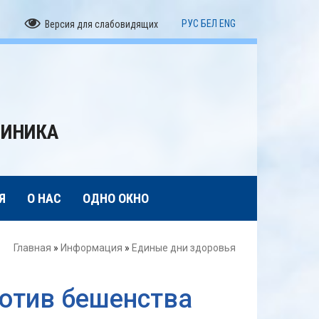
РУС
БЕЛ
ENG
Версия для слабовидящих
ЛИНИКА
Я
О НАС
ОДНО ОКНО
Главная
»
Информация
»
Единые дни здоровья
отив бешенства