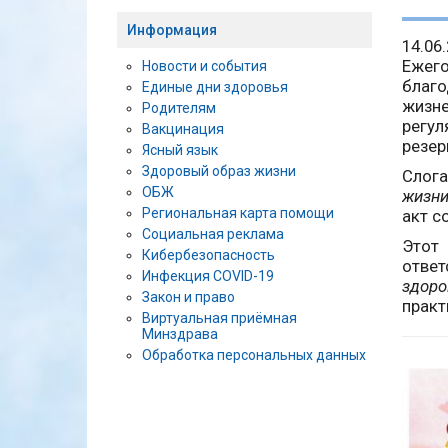
Информация
14.06
Ежег
Новости и события
благо
Единые дни здоровья
жизн
Родителям
регул
Вакцинация
резер
Ясный язык
Здоровый образ жизни
Слог
ОБЖ
жизни
Региональная карта помощи
акт с
Социальная реклама
Этот
Кибербезопасность
отве
Инфекция COVID-19
здор
Закон и право
практ
Виртуальная приёмная
Минздрава
Обработка персональных данных