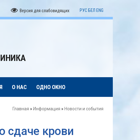
РУС
БЕЛ
ENG
Версия для слабовидящих
ЛИНИКА
Я
О НАС
ОДНО ОКНО
Главная
»
Информация
»
Новости и события
о сдаче крови