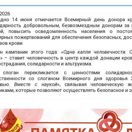
.2026
одно 14 июня отмечается Всемирный день донора кр
дарность добровольным, безвозмездным донорам за и
ей, повысить осведомленность населения о посто
ярных пожертвований для обеспечения безопасных, до
вов крови.
ан кампании этого года:
«Одна капля человечности. С
»
– ставит человечность в центр каждой донации кров
острадания, солидарности и альтруизма.
 слоган перекликается с ценностями солидарно
тственности со слоганом Всемирного дня здоровья 
овью. Вместе с наукой
», связывая человеческую 
иками, которые позволяют осуществлять безопасное и 