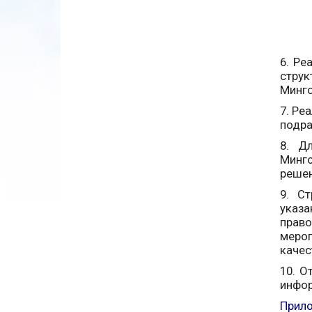
6. Ре
стру
Минго
7. Ре
подра
8. Д
Минго
решен
9. Ст
указ
прав
меро
качес
10. О
инфор
Прило