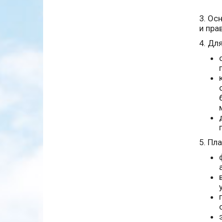
3. Ос
и пра
4. Дл
5. Пл