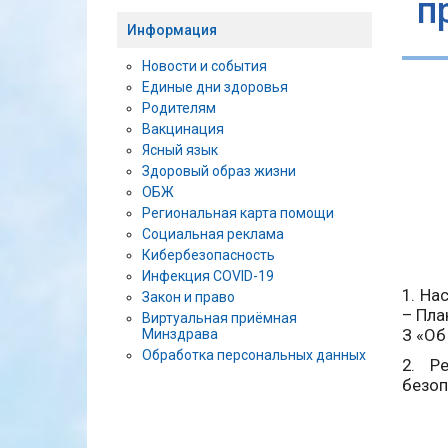
п
Информация
Новости и события
Единые дни здоровья
Родителям
Вакцинация
Ясный язык
Здоровый образ жизни
ОБЖ
Региональная карта помощи
Социальная реклама
Кибербезопасность
Инфекция COVID-19
1. На
Закон и право
– Пла
Виртуальная приёмная
З «Об
Минздрава
Обработка персональных данных
2. Р
безоп