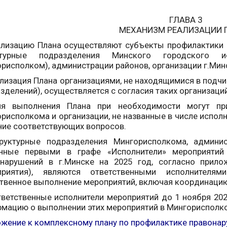
ГЛАВА 3
МЕХАНИЗМ РЕАЛИЗАЦИИ 
ализацию Плана осуществляют субъекты профилактики 
ктурные подразделения Минского городского и
рисполком), администрации районов, организации г.Мин
ализация Плана организациями, не находящимися в подч
зделений), осуществляется с согласия таких организаций
ля выполнения Плана при необходимости могут при
рисполкома и организации, не названные в числе исполн
ие соответствующих вопросов.
руктурные подразделения Мингорисполкома, админис
анные первыми в графе «Исполнители» мероприятий
онарушений в г.Минске на 2025 год, согласно прил
приятия), являются ответственными исполнителя
твенное выполнение мероприятий, включая координацию
тветственные исполнители мероприятий до 1 ноября 2025
мацию о выполнении этих мероприятий в Мингорисполком
жение к комплексному плану по профилактике правонару