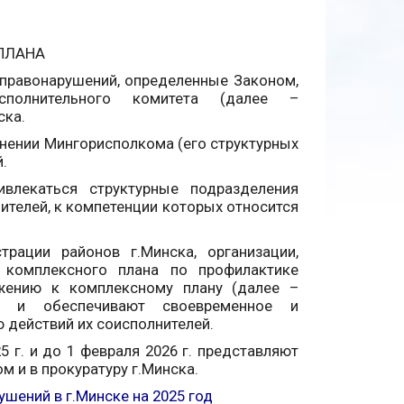
ПЛАНА
правонарушений, определенные Законом,
сполнительного комитета (далее –
ска.
инении Мингорисполкома (его структурных
.
влекаться структурные подразделения
ителей, к компетенции которых относится
трации районов г.Минска, организации,
 комплексного плана по профилактике
ожению к комплексному плану (далее –
ми и обеспечивают своевременное и
 действий их соисполнителей.
 г. и до 1 февраля 2026 г. представляют
 и в прокуратуру г.Минска.
шений в г.Минске на 2025 год