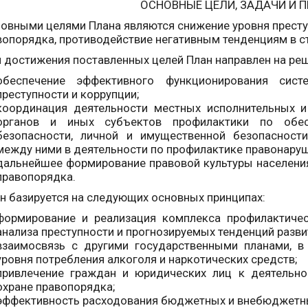
ОСНОВНЫЕ ЦЕЛИ, ЗАДАЧИ И 
новными целями Плана являются снижение уровня преступ
вопорядка, противодействие негативным тенденциям в ст
я достижения поставленных целей План направлен на р
обеспечение эффективного функционирования сист
преступности и коррупции;
координация деятельности местных исполнительных и
органов и иных субъектов профилактики по обес
безопасности, личной и имущественной безопасности
между ними в деятельности по профилактике правонаруш
дальнейшее формирование правовой культуры населени
правопорядка.
ан базируется на следующих основных принципах:
формирование и реализация комплекса профилактичес
анализа преступности и прогнозируемых тенденций разви
взаимосвязь с другими государственными планами, в
уровня потребления алкоголя и наркотических средств;
привлечение граждан и юридических лиц к деятельно
охране правопорядка;
эффективность расходования бюджетных и внебюджетны