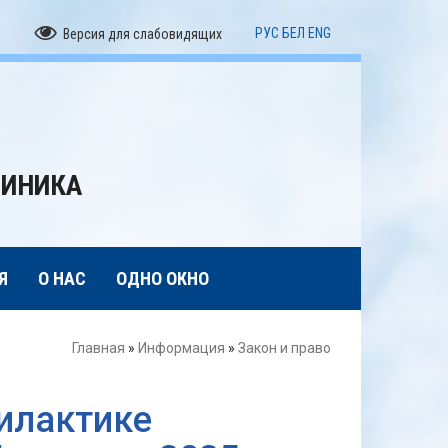
РУС
БЕЛ
ENG
Версия для слабовидящих
ЛИНИКА
Я
О НАС
ОДНО ОКНО
Главная
»
Информация
»
Закон и право
илактике